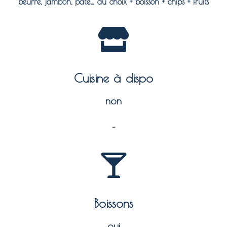
beurre, jambon, pâté… au choix + boisson + chips + fruits
Cuisine à dispo
non
–
Boissons
oui