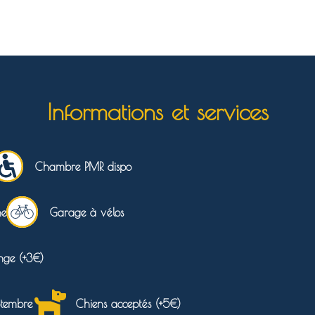
Informations et services
Chambre PMR dispo
ne
Garage à vélos
nge (+3€)​
ptembre
Chiens acceptés (+5€)