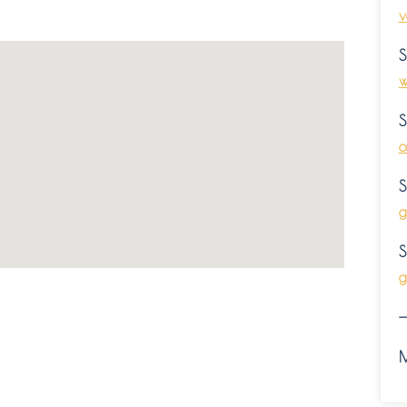
v
S
w
S
c
S
g
S
g
—
M