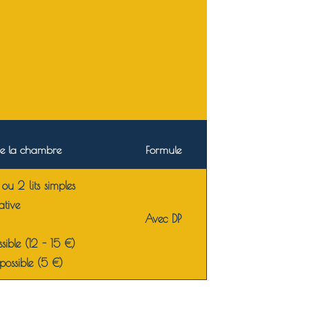
e la chambre
Formule
ou 2 lits simples
ative
Avec DP
sible (12 - 15 €)
 possible (5 €)