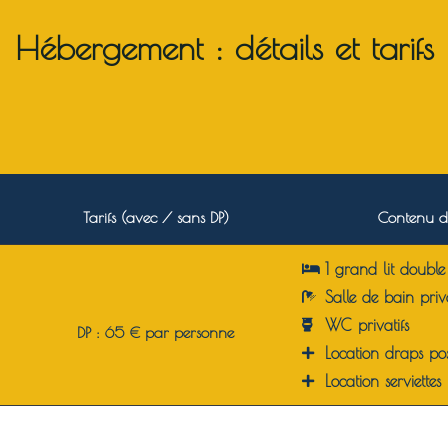
Hébergement : détails et tarifs
Tarifs (avec / sans DP)
Contenu d
1 grand lit double 
Salle de bain p
riv
WC p
rivatifs
DP : 65 € par personne
Location draps pos
Location serviettes