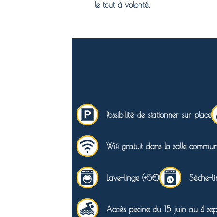
le tout à volonté.
Possibilité de stationner sur place
Wifi gratuit dans la salle commu
Lave-linge (+5€)
Sèche-li
Accès piscine du 15 juin au 4 se