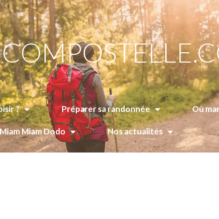
COMPOSTELLE.
isir ?
Préparer sa randonnée
Où man
e Miam Miam Dodo
Nos actualités