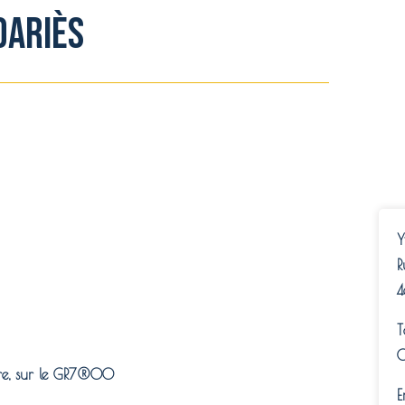
dariès
Y
R
T
0
ère, sur le GR7®00
E