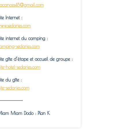
acances48@gmail.com
ite Internet :
ww.sedaries.com
ite internet du camping :
amping-sedaries.com
ite gîte d’étape et accueil de groupe :
ite-hotel-sedaries.com
ite du gîte :
ite-sedaries.com
——————————
iam Miam Dodo : Plan K