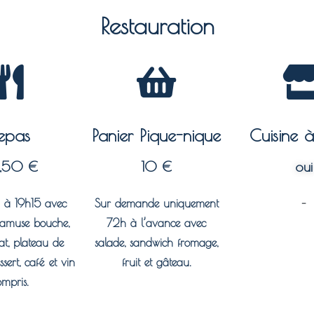
Restauration
epas
Panier Pique-nique
Cuisine 
,50 €
10 €
oui
vi à 19h15 avec
Sur demande uniquement
–
t amuse bouche,
72h à l’avance avec
lat, plateau de
salade, sandwich fromage,
sert, café et vin
fruit et gâteau.
ompris.