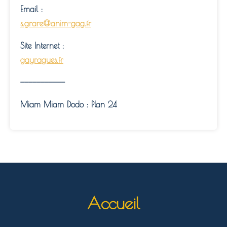
Email :
s.grare@anim-gag.fr
Site Internet :
gayragues.fr
———————————
Miam Miam Dodo : Plan 24
Accueil