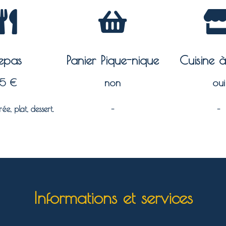
epas
Panier Pique-nique
Cuisine 
15 €
non
oui
rée, plat, dessert.
–
–
Informations et services