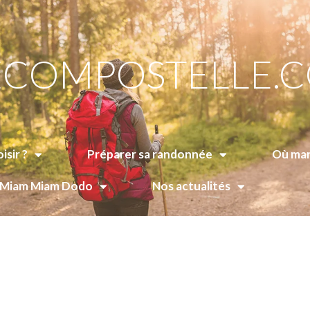
COMPOSTELLE.
isir ?
Préparer sa randonnée
Où man
e Miam Miam Dodo
Nos actualités