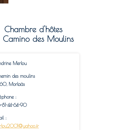
Chambre d'hôtes
e Camino des Moulins
ndrine Merlou
hemin des moulins
160, Morlaàs
éphone :
-81-44-64-90
il :
rlou2001@yahoo.fr