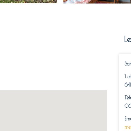
L
Sa
1 c
64
Tél
06
Ema
me