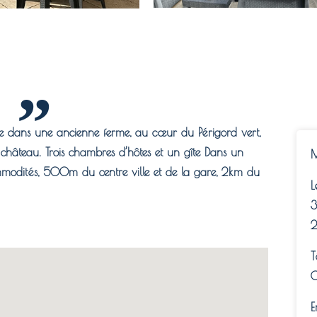
ée dans une ancienne ferme, au cœur du Périgord vert,
 château. Trois chambres d’hôtes et un gîte Dans un
M
mmodités, 500m du centre ville et de la gare, 2km du
L
3
2
T
0
E