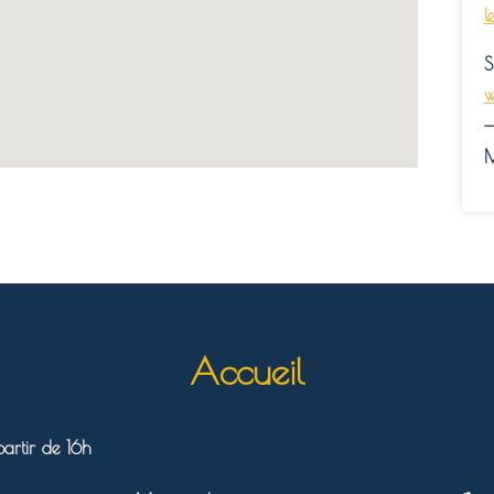
l
S
w
—
M
Accueil
artir de 16h