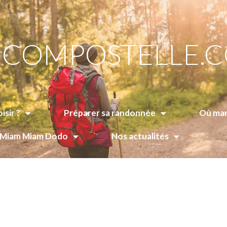
COMPOSTELLE.
isir ?
Préparer sa randonnée
Où man
e Miam Miam Dodo
Nos actualités