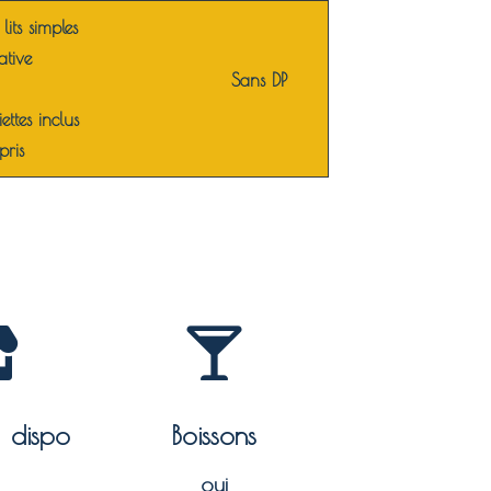
lits simples
ative
Sans DP
iettes inclus
pris
à dispo
Boissons
oui