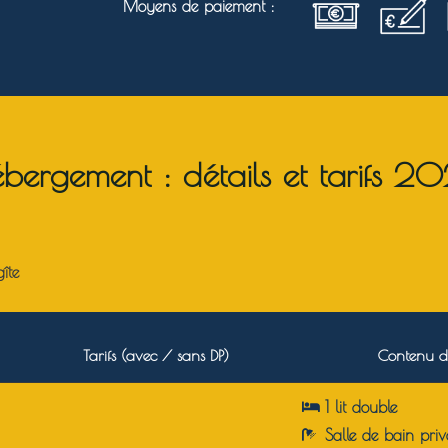
Moyens de paiement :
bergement : détails et tarifs 2
îte
Tarifs (avec / sans DP)
Contenu d
1 lit double
Salle de bain p
riv