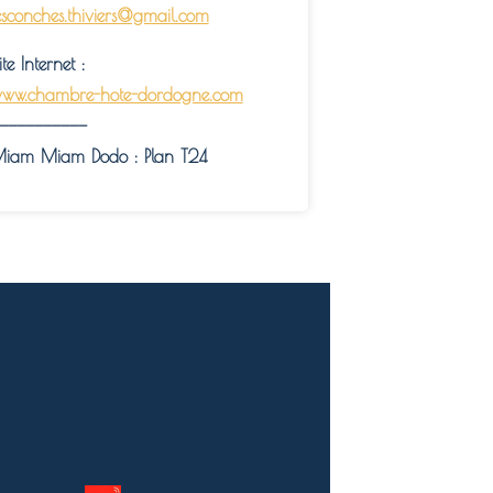
esconches.thiviers@gmail.com
ite Internet :
ww.chambre-hote-dordogne.com
——————————
iam Miam Dodo : Plan T24