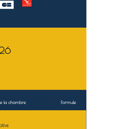
026
e la chambre
Formule
ative