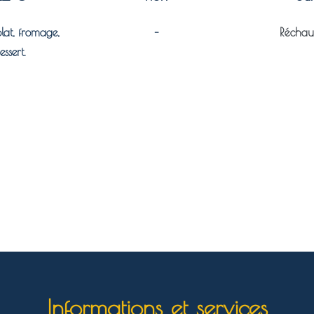
plat, fromage,
–
Réchauf
essert.
Informations et services