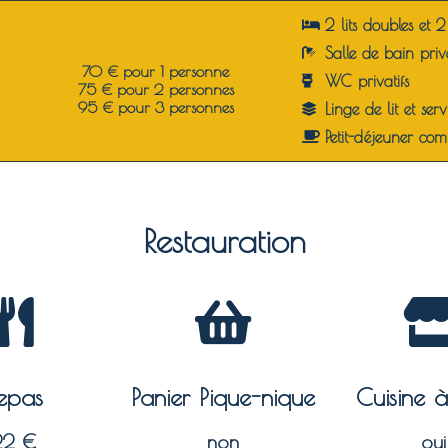
2 lits doubles et 2 
Salle de bain p
riv
70 € pour 1 personne
WC p
rivatifs
75 € pour 2 personnes
95 € pour 3 personnes
Linge de lit et serv
Petit-déjeuner com
Restauration
epas
Panier Pique-nique
Cuisine 
22 €
non
oui