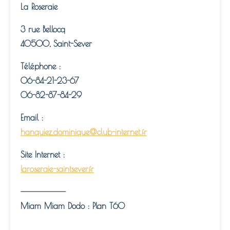
La Roseraie
3 rue Bellocq
40500, Saint-Sever
Téléphone :
06-84-21-23-67
06-82-87-84-29
Email :
hanquiez.dominique@club-internet.fr
Site Internet :
laroseraie-saintsever.fr
———————————
Miam Miam Dodo : Plan T60