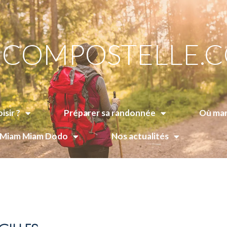
COMPOSTELLE.
isir ?
Préparer sa randonnée
Où man
e Miam Miam Dodo
Nos actualités