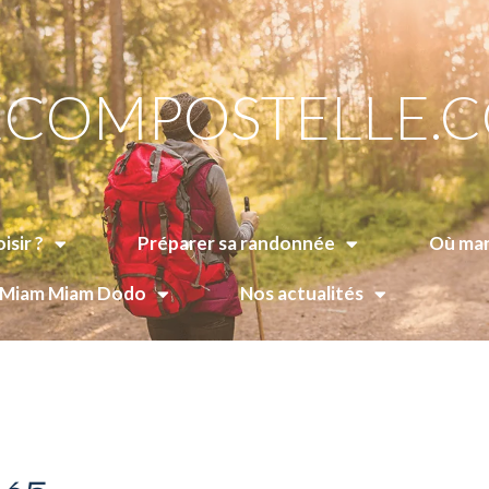
COMPOSTELLE.
isir ?
Préparer sa randonnée
Où man
e Miam Miam Dodo
Nos actualités