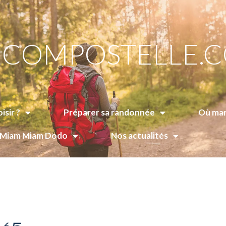
COMPOSTELLE.
isir ?
Préparer sa randonnée
Où man
e Miam Miam Dodo
Nos actualités