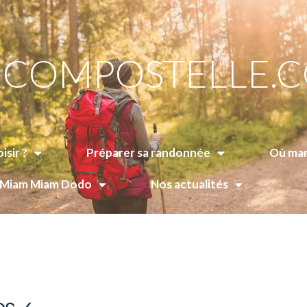
COMPOSTELLE.
isir ?
Préparer sa randonnée
Où man
e Miam Miam Dodo
Nos actualités