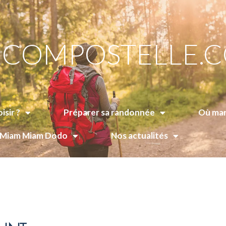
COMPOSTELLE.
isir ?
Préparer sa randonnée
Où man
e Miam Miam Dodo
Nos actualités