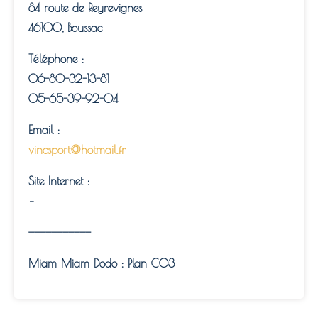
84 route de Reyrevignes
46100, Boussac
Téléphone :
06-80-32-13-81
05-65-39-92-04
Email :
vincsport@hotmail.fr
Site Internet :
–
———————————
Miam Miam Dodo : Plan C03