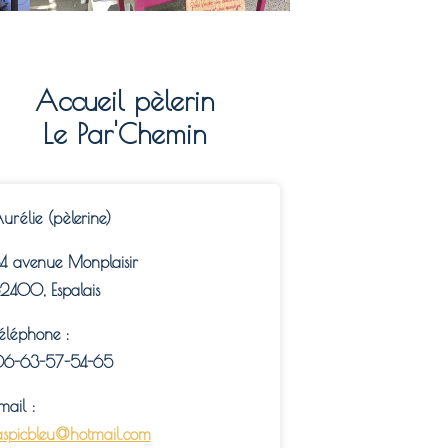
Accueil pèlerin
Le Par'Chemin
urélie (pèlerine)
4 avenue Monplaisir
2400,
Espalais
éléphone :
6-63-57-54-65
mail :
aspicbleu@hotmail.com