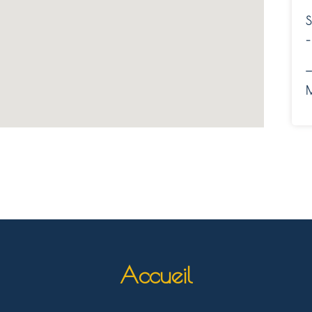
S
–
—
M
Accueil