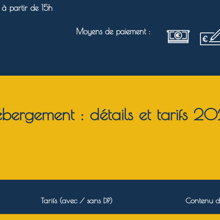
 à partir de 15h
Moyens de paiement :
bergement : détails et tarifs 2
Tarifs (avec / sans DP)
Contenu d