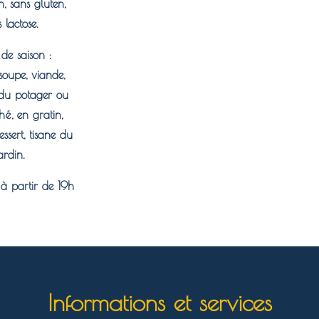
n, sans gluten,
 lactose.
e saison :
soupe, viande,
du potager ou
é, en gratin,
essert, tisane du
ardin.
 à partir de 19h
Informations et services