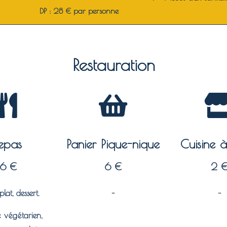
DP : 28 € par personne
Restauration
epas
Panier Pique-nique
Cuisine 
16 €
6 €
2 
plat, dessert.
–
–
té végétarien,