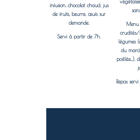
végétalie
infusion, chocolat chaud, jus
sans
de fruits, beurre, œufs sur
demande.
Menu d
crudités/
Servi à partir de 7h.
légumes (
du march
poêlée…), d
j
Repas servi