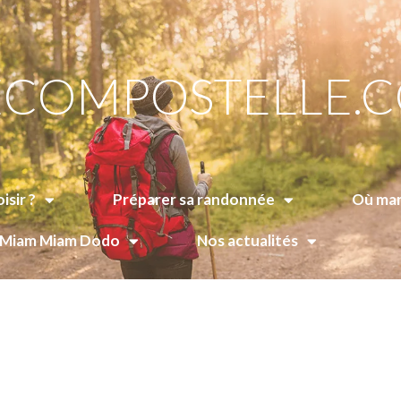
COMPOSTELLE.
isir ?
Préparer sa randonnée
Où man
e Miam Miam Dodo
Nos actualités