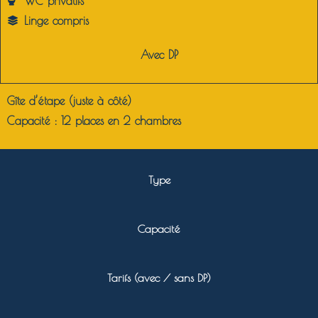
WC privatifs
Linge compris
Avec DP
Gîte d’étape (juste à côté)
Capacité :
12 places en 2 chambres
Type
Capacité
Tarifs (avec / sans DP)