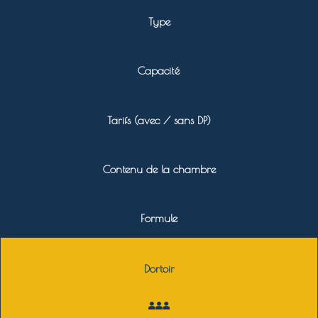
Type
Capacité
Tarifs (avec / sans DP)
Contenu de la chambre
Formule
Dortoir