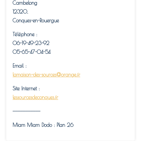
Cambelong
12320,
Conques-en-Rouergue
Téléphone :
‭06-19-49-23-92
05-65-47-04-54
Email :
lamaison-des-sources@orange.fr
Site Internet :
lessourcesdeconques.fr
———————————
Miam Miam Dodo : Plan 26