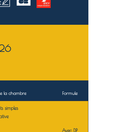
026
e la chambre
Formule
ts simples
ative
Avec DP