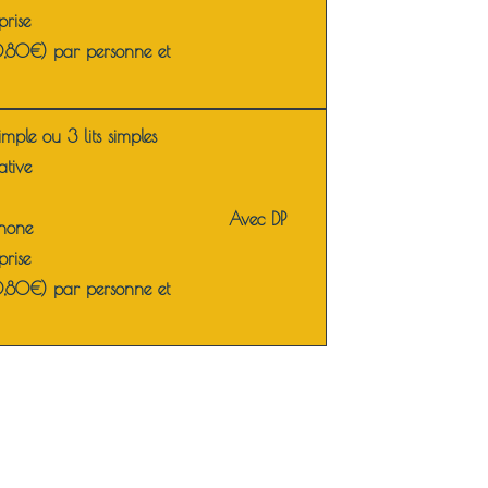
rise
0,80€) par personne et
 simple ou 3 lits simples
ative
Avec DP
phone
rise
0,80€) par personne et