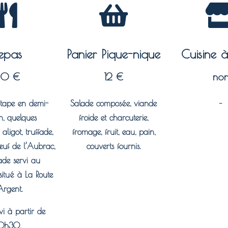
epas
Panier Pique-nique
Cuisine 
30 €
12 €
no
tape en demi-
Salade composée, viande
–
n, quelques
froide et charcuterie,
 aligot, truffade,
fromage, fruit, eau, pain,
œ
uf de l’Aubrac,
couverts fournis.​
de servi au
situé à La Route
Argent.
vi à partir de
0h30.