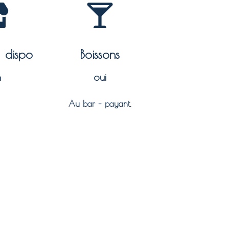
à dispo
Boissons
n
oui
Au bar – payant.​