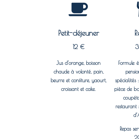
Petit-déjeuner
R
12 €
Jus d’orange, boisson
Formule é
chaude à volonté, pain,
pensio
beurre et confiture, yaourt,
spécialités :
croissant et cake.​
pièce de b
coupéta
restaurant 
d’
Repas ser
2