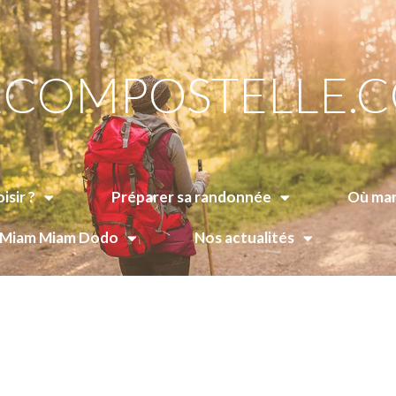
COMPOSTELLE.
isir ?
Préparer sa randonnée
Où man
e Miam Miam Dodo
Nos actualités