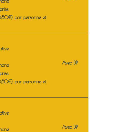
phone
rise
0,80€) par personne et
ative
Avec DP
phone
rise
0,80€) par personne et
ative
Avec DP
phone