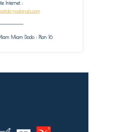
ite Internet :
astide-nasbinals.com
——————————
iam Miam Dodo : Plan 16