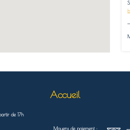
S
b
—
M
Accueil
artir de 17h
Moyens de paiement :