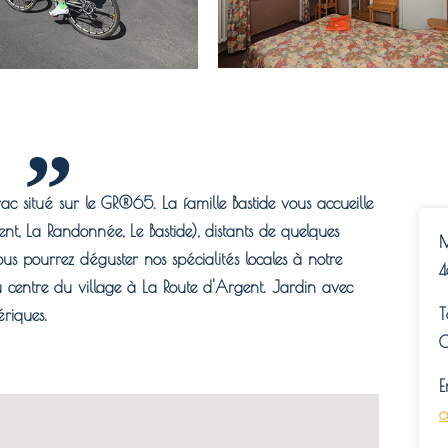
ac situé sur le GR®65. La famille Bastide vous accueille
nt, La Randonnée, Le Bastide), distants de quelques
M
ous pourrez déguster nos spécialités locales à notre
4
 centre du village à La Route d'Argent. Jardin avec
T
ériques.
0
E
c