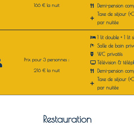
166 € la nuit
Demi-pension comp
Taxe de séjour (+
par nuitée
1 lit double + 1 lit
Salle de bain priv
WC privatifs
Prix pour 3 personnes :
Télévision & télé
216 € la nuit
Demi-pension comp
Taxe de séjour (+
par nuitée
Restauration