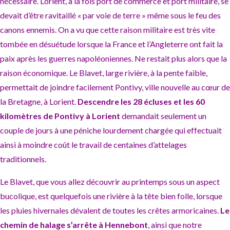
nécessaire. Lorient, à la fois port de commerce et port militaire, se
devait d’être ravitaillé « par voie de terre » même sous le feu des
canons ennemis. On a vu que cette raison militaire est très vite
tombée en désuétude lorsque la France et l’Angleterre ont fait la
paix après les guerres napoléoniennes. Ne restait plus alors que la
raison économique. Le Blavet, large rivière, à la pente faible,
permettait de joindre facilement Pontivy, ville nouvelle au cœur de
la Bretagne, à Lorient.
Descendre les 28 écluses et les 60
kilomètres de Pontivy à Lorient
demandait seulement un
couple de jours à une péniche lourdement chargée qui effectuait
ainsi à moindre coût le travail de centaines d’attelages
traditionnels.
Le Blavet, que vous allez découvrir au printemps sous un aspect
bucolique, est quelquefois une rivière à la tête bien folle, lorsque
les pluies hivernales dévalent de toutes les crêtes armoricaines.
Le
chemin de halage s’arrête à Hennebont
, ainsi que notre