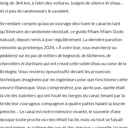
long de 364 km, à l’abri des voitures, baigné de silence et d’eau…
et si peu de randonneurs le savaient.
Se rendant compte qu’aucun ouvrage décrivant le canal en tant
qu’itinéraire de randonnée n’existait, ce guide Miam Miam Dodo
naissait, depuis remis à jour régulièrement. La dernière parution
remonte au printemps 2024. «
À votre tour, vous marcherez ou
pédalerez sur les pas de milliers de bagnards, de tâcherons, de
charretiers et d’artisans qui ont creusé cette vallée d’eau au coeur de la
Bretagne.
Vous resterez époustouflé devant les prouesses
techniques imaginées par les ingénieurs pour que fonctionne cette
oeuvre titanesque. Vous comprendrez, pas après pas, quelle était
la vie des bateliers qui ont foulé les berges du canal, tenant par la
bride leur courageux compagnon à quatre pattes halant la lourde
péniche… Le canal est notre mémoire vivante, le souvenir d’une
époque toute proche où rien n’était facile, mais où tout se faisait
quand même, au rythme des pas et des chevaux », rappelle Jacques