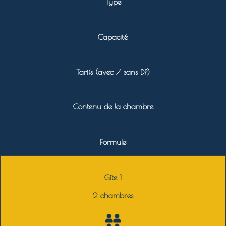
Type
Capacité
Tarifs (avec / sans DP)
Contenu de la chambre
Formule
Gîte 1
2 chambres