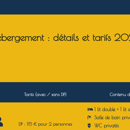
bergement : détails et tarifs 2
Tarifs (avec / sans DP)
Contenu d
1 lit double + 1 lit 
Salle de bain priv
DP : 115 € pour 2 personnes
WC privatifs