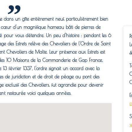
 dans un gîte entièrement neuf, particulièrement bien
 cœur d'un magnifique hameau bâti de pierres de
ité pour vous détendre. Un peu d'histoire : pendant les 6
P
lage des Estrets relève des Chevaliers de l'Ordre de Saint
L
Chevaliers de Malte. Leur présence aux Estrets est
4
e des 10 Maisons de la Commanderie de Gap France,
T
e 13 février 1337, l'ordre signait un accord avec la
0
s de juridiction et de droit de péage au pont des
0
age exclusif des Chevaliers, fut agrandie pour devenir
ment restaurée voici quelques années.
E
p
S
w