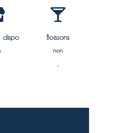
à dispo
Boissons
n
non
–