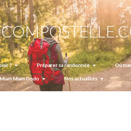
COMPOSTELLE.
isir ?
Préparer sa randonnée
Où man
e Miam Miam Dodo
Nos actualités