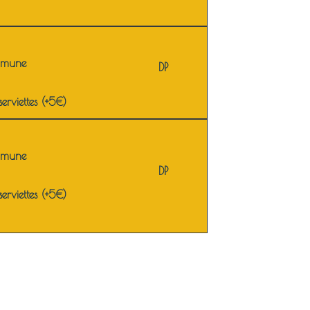
mmune
DP
erviettes (+5€)
mmune
DP
erviettes (+5€)