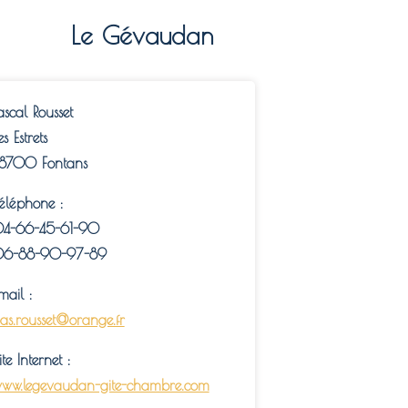
Le Gévaudan
ascal Rousset
es Estrets
8700 Fontans
éléphone :
4-66-45-61-90
6-88-90-97-89
mail :
as.rousset@orange.fr
ite Internet :
ww.legevaudan-gite-chambre.com