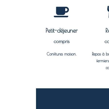
Petit-déjeuner
R
compris
co
Confitures maison.
Repas à ba
fermiers
c