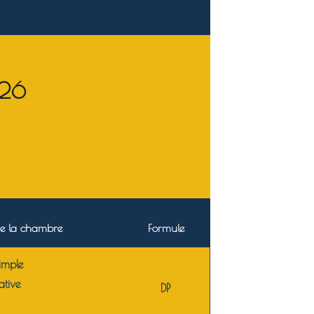
026
e la chambre
Formule
simple
ative
DP