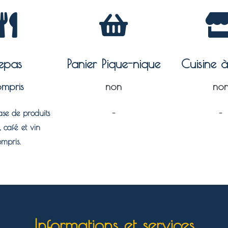
epas
Panier Pique-nique
Cuisine 
mpris
non
no
se de produits
–
–
, café et vin
ompris.
Informations et services